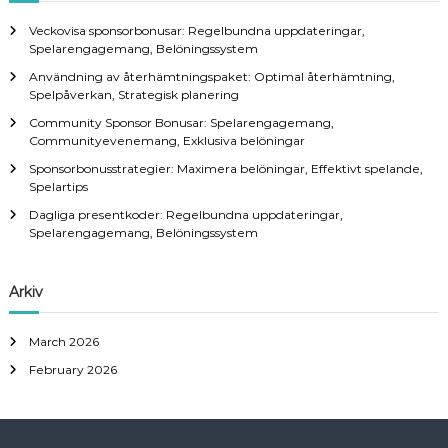
h
Veckovisa sponsorbonusar: Regelbundna uppdateringar,
f
Spelarengagemang, Belöningssystem
o
Användning av återhämtningspaket: Optimal återhämtning,
r
Spelpåverkan, Strategisk planering
:
Community Sponsor Bonusar: Spelarengagemang,
Communityevenemang, Exklusiva belöningar
Sponsorbonusstrategier: Maximera belöningar, Effektivt spelande,
Spelartips
Dagliga presentkoder: Regelbundna uppdateringar,
Spelarengagemang, Belöningssystem
Arkiv
March 2026
February 2026