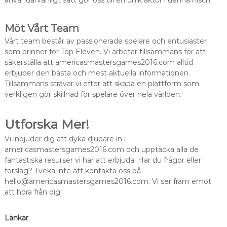
användarvänligt sätt gör oss till en unik aktör i denna nisch.
Möt Vårt Team
Vårt team består av passionerade spelare och entusiaster
som brinner för Top Eleven. Vi arbetar tillsammans för att
säkerställa att americasmastersgames2016.com alltid
erbjuder den bästa och mest aktuella informationen.
Tillsammans strävar vi efter att skapa en plattform som
verkligen gör skillnad för spelare över hela världen.
Utforska Mer!
Vi inbjuder dig att dyka djupare in i
americasmastersgames2016.com och upptäcka alla de
fantastiska resurser vi har att erbjuda. Har du frågor eller
förslag? Tveka inte att kontakta oss på
hello@americasmastersgames2016.com
. Vi ser fram emot
att höra från dig!
Länkar