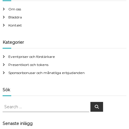
Om oss
Bläddra
Kontakt
Kategorier
Eventpriser och förstärkare
Presentkort och tokens
Sponsorbonusar och månatliga erbjudanden
Sök
S
S
e
e
a
a
r
c
r
Senaste inlägg
h
c