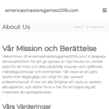
S
k
americasmastersgames2016.com
i
p
t
About Us
Home
About Us
o
c
o
n
Vår Mission och Berättelse
t
e
Välkommen till americasmastersgames2016.com! Vi skapade
n
denna plattform för att ge spelare av Top Eleven en central
t
plats för att hitta och dela värdefulla resurser som giftkoder,
månatliga bonusar och eventpriser. Vår vision är att göra
spelet mer tillgängligt och roligt för alla, oavsett
erfarenhetsnivå. Vi tror att alla förtjänar att njuta av spelets
alla aspekter, och därför finns vi här för att hjälpa dig att
maximera din spelupplevelse.
Våra Värderingar