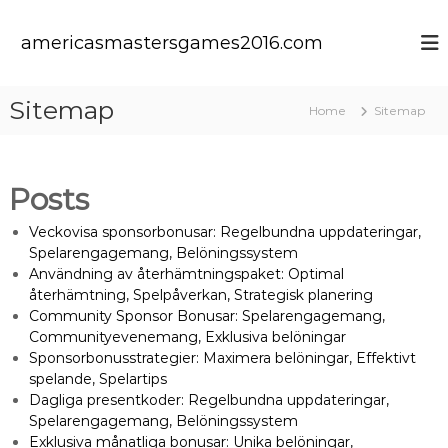
S
k
americasmastersgames2016.com
i
p
t
Sitemap
Home
Sitemap
o
c
o
n
Posts
t
e
Veckovisa sponsorbonusar: Regelbundna uppdateringar,
n
Spelarengagemang, Belöningssystem
t
Användning av återhämtningspaket: Optimal
återhämtning, Spelpåverkan, Strategisk planering
Community Sponsor Bonusar: Spelarengagemang,
Communityevenemang, Exklusiva belöningar
Sponsorbonusstrategier: Maximera belöningar, Effektivt
spelande, Spelartips
Dagliga presentkoder: Regelbundna uppdateringar,
Spelarengagemang, Belöningssystem
Exklusiva månatliga bonusar: Unika belöningar,