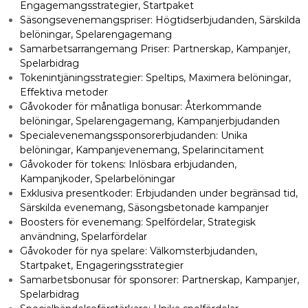
Engagemangsstrategier, Startpaket
Säsongsevenemangspriser: Högtidserbjudanden, Särskilda
belöningar, Spelarengagemang
Samarbetsarrangemang Priser: Partnerskap, Kampanjer,
Spelarbidrag
Tokenintjäningsstrategier: Speltips, Maximera belöningar,
Effektiva metoder
Gåvokoder för månatliga bonusar: Återkommande
belöningar, Spelarengagemang, Kampanjerbjudanden
Specialevenemangssponsorerbjudanden: Unika
belöningar, Kampanjevenemang, Spelarincitament
Gåvokoder för tokens: Inlösbara erbjudanden,
Kampanjkoder, Spelarbelöningar
Exklusiva presentkoder: Erbjudanden under begränsad tid,
Särskilda evenemang, Säsongsbetonade kampanjer
Boosters för evenemang: Spelfördelar, Strategisk
användning, Spelarfördelar
Gåvokoder för nya spelare: Välkomsterbjudanden,
Startpaket, Engageringsstrategier
Samarbetsbonusar för sponsorer: Partnerskap, Kampanjer,
Spelarbidrag