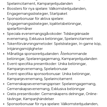
Spelarincitament, Kampanjerbjudanden
Boosters för nya spelare: Välkomsterbjudanden,
Engagemangsstrategier, Startpaket
Sponsorbonusar för aktiva spelare:
Engagemangsstrategier, lojalitetsbelöningar,
spelarförmåner
Speciala evenemangsgåvokoder: Tidsbegränsade
evenemang, Exklusiva belöningar, Spelarincitament
Tokenförvärvningsmetoder: Spelstrategier, In-game köp,
Intjäningsmöjligheter
Månatliga sponsorerbjudanden: Återkommande
belöningar, Spelarengagemang, Kampanjerbjudanden
Event-specifika presentkoder: Unika belöningar,
Kampanjevenemang, Spelarbonusar
Event-specifika sponsorbonusar: Unika belöningar,
Kampanjevenemang, Spelarincitament
Gemenskapsevenemangspriser: Spelarengagemang,
Gemenskapsevenemang, Exklusiva belöningar
Gratis presentkoder: Gemenskapens delningar, Online-
tävlingar, Kampanjhändelser
Sponsorbonusar för nya spelare: Välkomsterbjudanden,