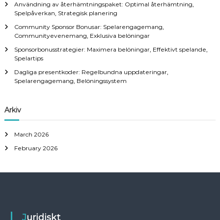
Användning av återhämtningspaket: Optimal återhämtning,
r
Spelpåverkan, Strategisk planering
:
Community Sponsor Bonusar: Spelarengagemang,
Communityevenemang, Exklusiva belöningar
Sponsorbonusstrategier: Maximera belöningar, Effektivt spelande,
Spelartips
Dagliga presentkoder: Regelbundna uppdateringar,
Spelarengagemang, Belöningssystem
Arkiv
March 2026
February 2026
Juridiskt