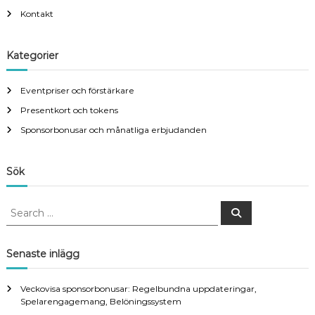
Kontakt
Kategorier
Eventpriser och förstärkare
Presentkort och tokens
Sponsorbonusar och månatliga erbjudanden
Sök
S
S
e
e
a
a
r
c
r
Senaste inlägg
h
c
h
Veckovisa sponsorbonusar: Regelbundna uppdateringar,
f
Spelarengagemang, Belöningssystem
o