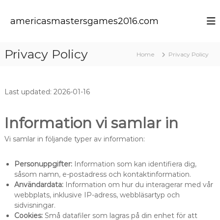
S
k
americasmastersgames2016.com
i
p
t
Privacy Policy
Home
Privacy Policy
o
c
o
n
Last updated: 2026-01-16
t
e
n
Information vi samlar in
t
Vi samlar in följande typer av information:
Personuppgifter:
Information som kan identifiera dig,
såsom namn, e-postadress och kontaktinformation.
Användardata:
Information om hur du interagerar med vår
webbplats, inklusive IP-adress, webbläsartyp och
sidvisningar.
Cookies:
Små datafiler som lagras på din enhet för att