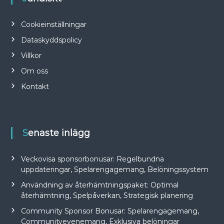
h
e
t
Cookieinställningar
e
r
Dataskyddspolicy
Villkor
Om oss
Kontakt
Senaste inlägg
Veckovisa sponsorbonusar: Regelbundna
uppdateringar, Spelarengagemang, Belöningssystem
Användning av återhämtningspaket: Optimal
återhämtning, Spelpåverkan, Strategisk planering
Community Sponsor Bonusar: Spelarengagemang,
Communityevenemang, Exklusiva belöningar