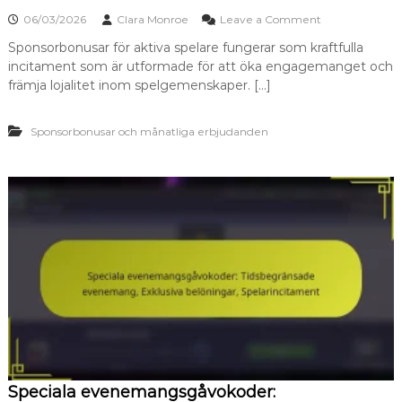
k
a
o
o
m
06/03/2026
Clara Monroe
Leave a Comment
n
m
e
Sponsorbonusar för aktiva spelare fungerar som kraftfulla
S
s
n
incitament som är utformade för att öka engagemanget och
p
t
t
o
e
,
främja lojalitet inom spelgemenskaper. […]
n
r
K
s
b
a
Sponsorbonusar och månatliga erbjudanden
o
j
m
r
u
p
b
d
a
o
a
n
n
n
j
u
d
e
s
e
r
a
n
b
r
,
j
f
E
u
ö
n
d
r
g
a
a
a
n
k
g
d
t
e
e
i
m
n
Speciala evenemangsgåvokoder:
v
a