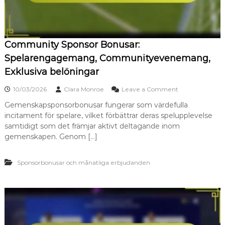
a
ä
r
m
,
t
S
n
p
Community Sponsor Bonusar:
i
e
n
Spelarengagemang, Communityevenemang,
l
g
a
Exklusiva belöningar
s
r
p
e
o
a
10/03/2026
Clara Monroe
Leave a Comment
n
n
k
Gemenskapsponsorbonusar fungerar som värdefulla
g
C
e
a
incitament för spelare, vilket förbättrar deras spelupplevelse
o
t
g
m
:
samtidigt som det främjar aktivt deltagande inom
e
m
O
gemenskapen. Genom […]
m
u
p
a
n
t
n
i
i
Sponsorbonusar och månatliga erbjudanden
g
t
m
,
y
a
B
S
l
e
p
å
l
o
t
ö
n
e
n
s
r