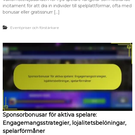
B
i
e
incitament för att dra in individer till spelplattformar, ofta med
o
k
m
o
a
a
bonusar eller gratissnurr […]
s
b
n
t
e
g
Eventpriser och förstärkare
e
l
,
r
ö
B
s
n
e
f
i
l
ö
n
ö
r
g
n
n
a
i
y
r
n
a
,
g
s
S
s
p
p
s
e
e
y
l
l
s
a
a
t
r
r
e
e
i
m
Sponsorbonusar för aktiva spelare:
:
n
V
c
Engagemangsstrategier, lojalitetsbelöningar,
ä
i
spelarförmåner
l
t