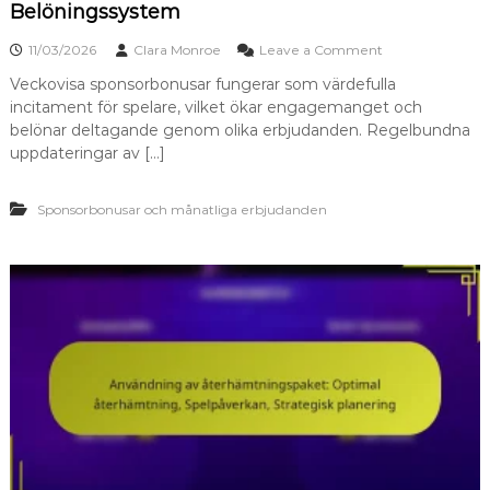
Belöningssystem
o
11/03/2026
Clara Monroe
Leave a Comment
n
Veckovisa sponsorbonusar fungerar som värdefulla
V
incitament för spelare, vilket ökar engagemanget och
e
c
belönar deltagande genom olika erbjudanden. Regelbundna
k
uppdateringar av […]
o
v
i
Sponsorbonusar och månatliga erbjudanden
s
a
s
p
o
n
s
o
r
b
o
n
u
s