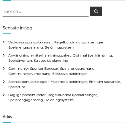
S
S
e
e
a
a
r
c
r
Senaste inlägg
h
c
h
Veckovisa sponsorbonusar: Regelbundna uppdateringar,
f
Spelarengagemang, Belöningssystem
o
Användning av återhämtningspaket: Optimal återhämtning,
r
Spelpåverkan, Strategisk planering
:
Community Sponsor Bonusar: Spelarengagemang,
Communityevenemang, Exklusiva belöningar
Sponsorbonusstrategier: Maximera belöningar, Effektivt spelande,
Spelartips
Dagliga presentkoder: Regelbundna uppdateringar,
Spelarengagemang, Belöningssystem
Arkiv