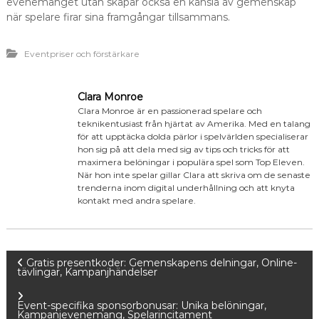
evenemanget utan skapar också en känsla av gemenskap
när spelare firar sina framgångar tillsammans.
Eventpriser och förstärkare
Clara Monroe
Clara Monroe är en passionerad spelare och
teknikentusiast från hjärtat av Amerika. Med en talang
för att upptäcka dolda pärlor i spelvärlden specialiserar
hon sig på att dela med sig av tips och tricks för att
maximera belöningar i populära spel som Top Eleven.
När hon inte spelar gillar Clara att skriva om de senaste
trenderna inom digital underhållning och att knyta
kontakt med andra spelare.
P
Gratis presentkoder: Gemenskapens delningar, Online-
tävlingar, Kampanjhändelser
o
Event-specifika sponsorbonusar: Unika belöningar,
Kampanjevenemang, Spelarincitament