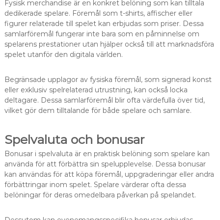
Fysisk merchandise är en konkret belöning som kan tilltala
dedikerade spelare. Föremål som t-shirts, affischer eller
figurer relaterade till spelet kan erbjudas som priser. Dessa
samlarföremål fungerar inte bara som en påminnelse om
spelarens prestationer utan hjälper också till att marknadsföra
spelet utanför den digitala världen.
Begränsade upplagor av fysiska föremål, som signerad konst
eller exklusiv spelrelaterad utrustning, kan också locka
deltagare. Dessa samlarföremål blir ofta värdefulla över tid,
vilket gör dem tilltalande för både spelare och samlare.
Spelvaluta och bonusar
Bonusar i spelvaluta är en praktisk belöning som spelare kan
använda för att förbättra sin spelupplevelse. Dessa bonusar
kan användas för att köpa föremål, uppgraderingar eller andra
förbättringar inom spelet. Spelare värderar ofta dessa
belöningar för deras omedelbara påverkan på spelandet.