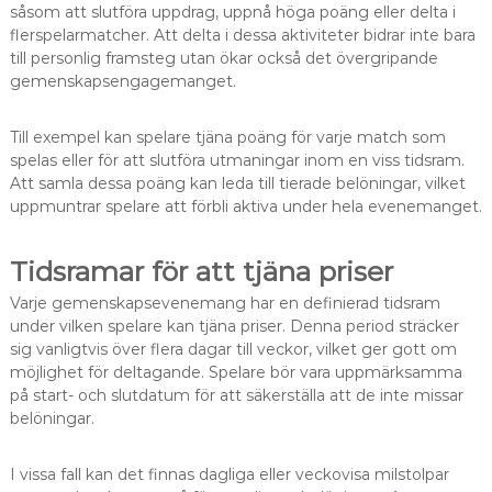
såsom att slutföra uppdrag, uppnå höga poäng eller delta i
flerspelarmatcher. Att delta i dessa aktiviteter bidrar inte bara
till personlig framsteg utan ökar också det övergripande
gemenskapsengagemanget.
Till exempel kan spelare tjäna poäng för varje match som
spelas eller för att slutföra utmaningar inom en viss tidsram.
Att samla dessa poäng kan leda till tierade belöningar, vilket
uppmuntrar spelare att förbli aktiva under hela evenemanget.
Tidsramar för att tjäna priser
Varje gemenskapsevenemang har en definierad tidsram
under vilken spelare kan tjäna priser. Denna period sträcker
sig vanligtvis över flera dagar till veckor, vilket ger gott om
möjlighet för deltagande. Spelare bör vara uppmärksamma
på start- och slutdatum för att säkerställa att de inte missar
belöningar.
I vissa fall kan det finnas dagliga eller veckovisa milstolpar