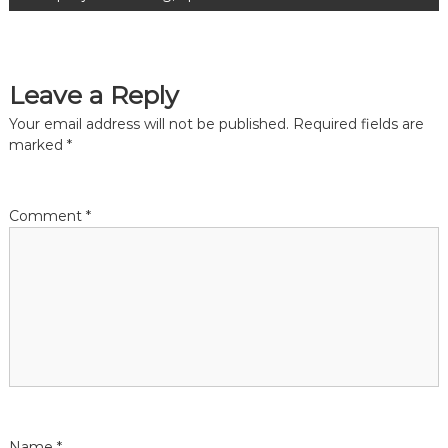
s
t
Leave a Reply
n
Your email address will not be published.
Required fields are
a
marked
*
v
Comment
*
i
g
a
t
i
Name
*