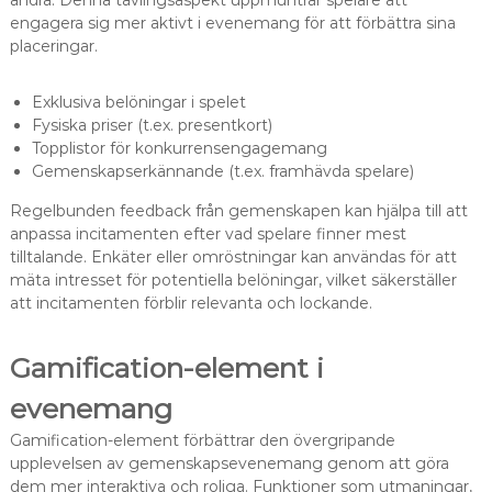
andra. Denna tävlingsaspekt uppmuntrar spelare att
engagera sig mer aktivt i evenemang för att förbättra sina
placeringar.
Exklusiva belöningar i spelet
Fysiska priser (t.ex. presentkort)
Topplistor för konkurrensengagemang
Gemenskapserkännande (t.ex. framhävda spelare)
Regelbunden feedback från gemenskapen kan hjälpa till att
anpassa incitamenten efter vad spelare finner mest
tilltalande. Enkäter eller omröstningar kan användas för att
mäta intresset för potentiella belöningar, vilket säkerställer
att incitamenten förblir relevanta och lockande.
Gamification-element i
evenemang
Gamification-element förbättrar den övergripande
upplevelsen av gemenskapsevenemang genom att göra
dem mer interaktiva och roliga. Funktioner som utmaningar,