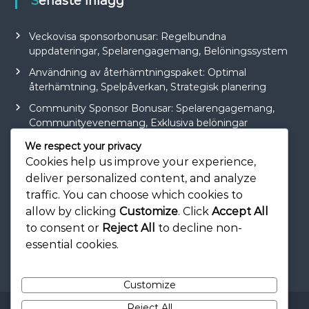
Senaste inlägg
Veckovisa sponsorbonusar: Regelbundna
uppdateringar, Spelarengagemang, Belöningssystem
Användning av återhämtningspaket: Optimal
återhämtning, Spelpåverkan, Strategisk planering
Community Sponsor Bonusar: Spelarengagemang,
Communityevenemang, Exklusiva belöningar
Sponsorbonusstrategier: Maximera belöningar,
We respect your privacy
Effektivt spelande, Spelartips
Cookies help us improve your experience,
deliver personalized content, and analyze
Dagliga presentkoder: Regelbundna uppdateringar,
traffic. You can choose which cookies to
Spelarengagemang, Belöningssystem
allow by clicking
Customize
. Click
Accept All
to consent or
Reject All
to decline non-
essential cookies.
Customize
Reject All