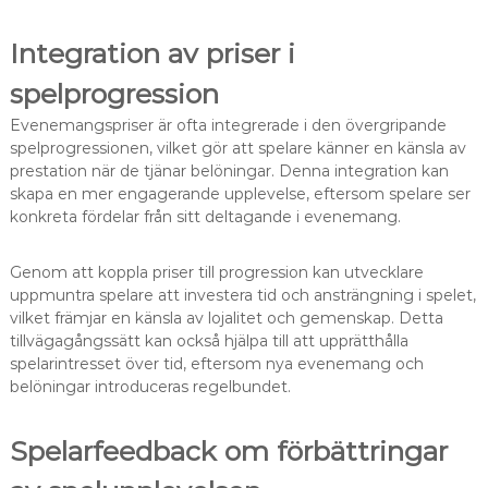
Integration av priser i
spelprogression
Evenemangspriser är ofta integrerade i den övergripande
spelprogressionen, vilket gör att spelare känner en känsla av
prestation när de tjänar belöningar. Denna integration kan
skapa en mer engagerande upplevelse, eftersom spelare ser
konkreta fördelar från sitt deltagande i evenemang.
Genom att koppla priser till progression kan utvecklare
uppmuntra spelare att investera tid och ansträngning i spelet,
vilket främjar en känsla av lojalitet och gemenskap. Detta
tillvägagångssätt kan också hjälpa till att upprätthålla
spelarintresset över tid, eftersom nya evenemang och
belöningar introduceras regelbundet.
Spelarfeedback om förbättringar