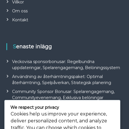
Villkor
Om oss
Kontakt
Senaste inlägg
Veckovisa sponsorbonusar: Regelbundna
uppdateringar, Spelarengagemang, Belöningssystem
Användning av återhämtningspaket: Optimal
återhämtning, Spelpåverkan, Strategisk planering
Community Sponsor Bonusar: Spelarengagemang,
Communityevenemang, Exklusiva belöningar
Sponsorbonusstrategier: Maximera belöningar,
We respect your privacy
Effektivt spelande, Spelartips
Cookies help us improve your experience,
deliver personalized content, and analyze
Dagliga presentkoder: Regelbundna uppdateringar,
traffic. You can choose which cookies to
Spelarengagemang, Belöningssystem