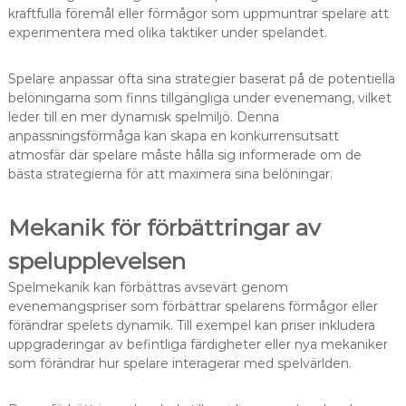
kraftfulla föremål eller förmågor som uppmuntrar spelare att
experimentera med olika taktiker under spelandet.
Spelare anpassar ofta sina strategier baserat på de potentiella
belöningarna som finns tillgängliga under evenemang, vilket
leder till en mer dynamisk spelmiljö. Denna
anpassningsförmåga kan skapa en konkurrensutsatt
atmosfär där spelare måste hålla sig informerade om de
bästa strategierna för att maximera sina belöningar.
Mekanik för förbättringar av
spelupplevelsen
Spelmekanik kan förbättras avsevärt genom
evenemangspriser som förbättrar spelarens förmågor eller
förändrar spelets dynamik. Till exempel kan priser inkludera
uppgraderingar av befintliga färdigheter eller nya mekaniker
som förändrar hur spelare interagerar med spelvärlden.