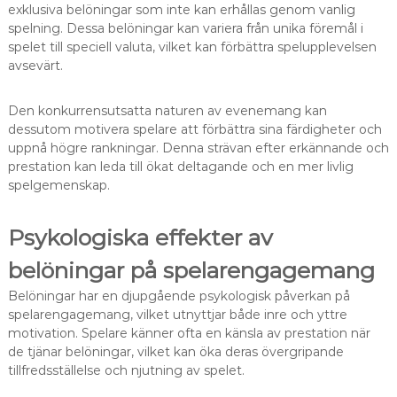
exklusiva belöningar som inte kan erhållas genom vanlig
spelning. Dessa belöningar kan variera från unika föremål i
spelet till speciell valuta, vilket kan förbättra spelupplevelsen
avsevärt.
Den konkurrensutsatta naturen av evenemang kan
dessutom motivera spelare att förbättra sina färdigheter och
uppnå högre rankningar. Denna strävan efter erkännande och
prestation kan leda till ökat deltagande och en mer livlig
spelgemenskap.
Psykologiska effekter av
belöningar på spelarengagemang
Belöningar har en djupgående psykologisk påverkan på
spelarengagemang, vilket utnyttjar både inre och yttre
motivation. Spelare känner ofta en känsla av prestation när
de tjänar belöningar, vilket kan öka deras övergripande
tillfredsställelse och njutning av spelet.