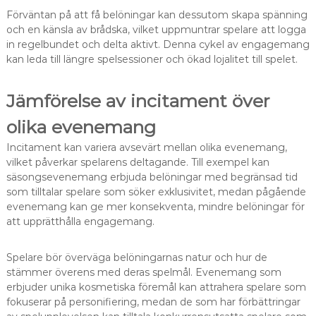
Förväntan på att få belöningar kan dessutom skapa spänning
och en känsla av brådska, vilket uppmuntrar spelare att logga
in regelbundet och delta aktivt. Denna cykel av engagemang
kan leda till längre spelsessioner och ökad lojalitet till spelet.
Jämförelse av incitament över
olika evenemang
Incitament kan variera avsevärt mellan olika evenemang,
vilket påverkar spelarens deltagande. Till exempel kan
säsongsevenemang erbjuda belöningar med begränsad tid
som tilltalar spelare som söker exklusivitet, medan pågående
evenemang kan ge mer konsekventa, mindre belöningar för
att upprätthålla engagemang.
Spelare bör överväga belöningarnas natur och hur de
stämmer överens med deras spelmål. Evenemang som
erbjuder unika kosmetiska föremål kan attrahera spelare som
fokuserar på personifiering, medan de som har förbättringar