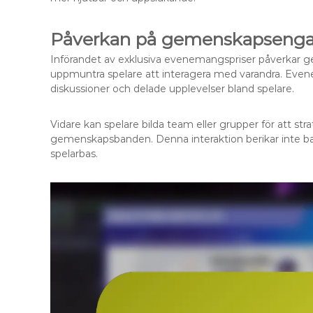
Påverkan på gemenskapsen
Införandet av exklusiva evenemangspriser påverka
uppmuntra spelare att interagera med varandra. Evenem
diskussioner och delade upplevelser bland spelare.
Vidare kan spelare bilda team eller grupper för att stra
gemenskapsbanden. Denna interaktion berikar inte bara
spelarbas.