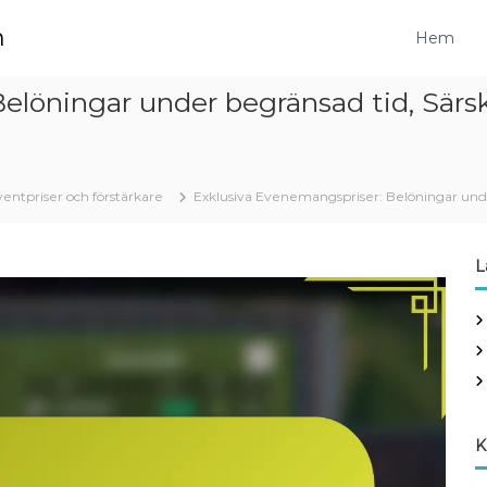
m
Hem
elöningar under begränsad tid, Sär
entpriser och förstärkare
Exklusiva Evenemangspriser: Belöningar un
L
K