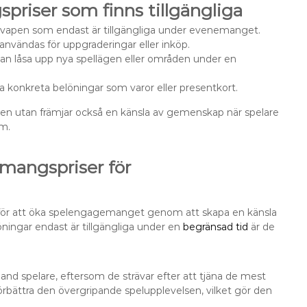
priser som finns tillgängliga
r vapen som endast är tillgängliga under evenemanget.
nvändas för uppgraderingar eller inköp.
n låsa upp nya spellägen eller områden under en
konkreta belöningar som varor eller presentkort.
elsen utan främjar också en känsla av gemenskap när spelare
em.
mangspriser för
 för att öka spelengagemanget genom att skapa en känsla
öningar endast är tillgängliga under en
begränsad tid
är de
and spelare, eftersom de strävar efter att tjäna de mest
rbättra den övergripande spelupplevelsen, vilket gör den