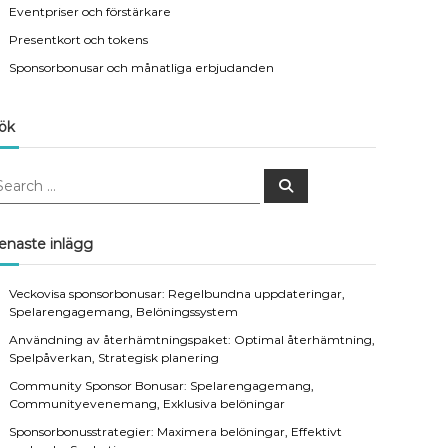
Eventpriser och förstärkare
Presentkort och tokens
Sponsorbonusar och månatliga erbjudanden
ök
S
e
a
r
c
enaste inlägg
h
Veckovisa sponsorbonusar: Regelbundna uppdateringar,
Spelarengagemang, Belöningssystem
Användning av återhämtningspaket: Optimal återhämtning,
Spelpåverkan, Strategisk planering
Community Sponsor Bonusar: Spelarengagemang,
Communityevenemang, Exklusiva belöningar
Sponsorbonusstrategier: Maximera belöningar, Effektivt