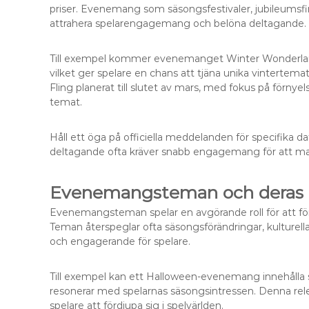
priser. Evenemang som säsongsfestivaler, jubileumsfi
attrahera spelarengagemang och belöna deltagande.
Till exempel kommer evenemanget Winter Wonderland a
vilket ger spelare en chans att tjäna unika vintertem
Fling planerat till slutet av mars, med fokus på förnyel
temat.
Håll ett öga på officiella meddelanden för specifika
deltagande ofta kräver snabb engagemang för att ma
Evenemangsteman och deras 
Evenemangsteman spelar en avgörande roll för att f
Teman återspeglar ofta säsongsförändringar, kulturella 
och engagerande för spelare.
Till exempel kan ett Halloween-evenemang innehåll
resonerar med spelarnas säsongsintressen. Denna rel
spelare att fördjupa sig i spelvärlden.