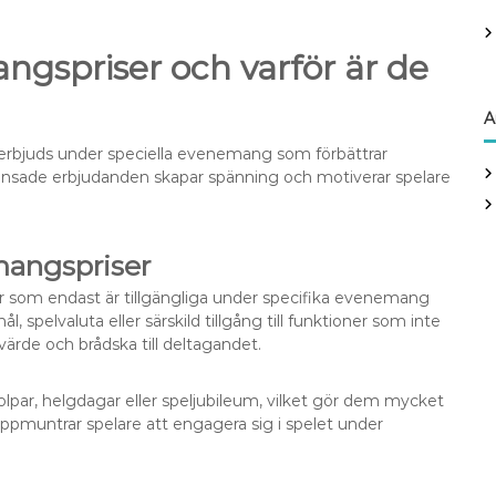
ngspriser och varför är de
A
erbjuds under speciella evenemang som förbättrar
nsade erbjudanden skapar spänning och motiverar spelare
mangspriser
r som endast är tillgängliga under specifika evenemang
, spelvaluta eller särskild tillgång till funktioner som inte
ör värde och brådska till deltagandet.
stolpar, helgdagar eller speljubileum, vilket gör dem mycket
ppmuntrar spelare att engagera sig i spelet under