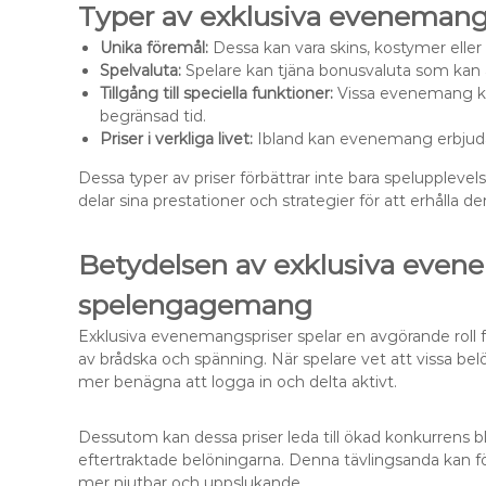
Typer av exklusiva evenemangs
Unika föremål:
Dessa kan vara skins, kostymer elle
Spelvaluta:
Spelare kan tjäna bonusvaluta som kan a
Tillgång till speciella funktioner:
Vissa evenemang ka
begränsad tid.
Priser i verkliga livet:
Ibland kan evenemang erbjuda 
Dessa typer av priser förbättrar inte bara spelupplev
delar sina prestationer och strategier för att erhålla d
Betydelsen av exklusiva evene
spelengagemang
Exklusiva evenemangspriser spelar en avgörande roll
av brådska och spänning. När spelare vet att vissa bel
mer benägna att logga in och delta aktivt.
Dessutom kan dessa priser leda till ökad konkurrens bl
eftertraktade belöningarna. Denna tävlingsanda kan fö
mer njutbar och uppslukande.