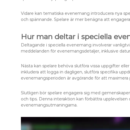
Vidare kan tematiska evenemang introducera nya spelme
och spännande. Spelare är mer benägna att engagera 
Hur man deltar i speciella e
Deltagande i speciella evenemang involverar vanligtvis 
meddelanden för evenemangsdetaljer, inklusive datu
Nästa kan spelare behöva slutföra vissa uppgifter eller
inkludera att logga in dagligen, slutföra specifika uppdra
evenemangsperioden är avgörande för att maximera po
Slutligen bör spelare engagera sig med gemenskapen g
och tips. Denna interaktion kan förbättra upplevelsen
evenemangsutmaningarna.