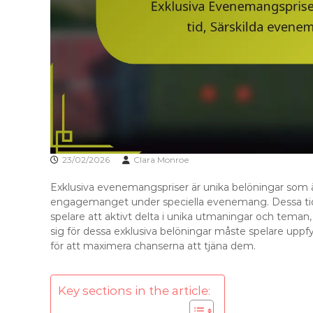
23/02/2026
Clara Monroe
Exklusiva evenemangspriser är unika belöningar som ä
engagemanget under speciella evenemang. Dessa tid
spelare att aktivt delta i unika utmaningar och teman
sig för dessa exklusiva belöningar måste spelare uppfylla
för att maximera chanserna att tjäna dem.
Key sections in the article: