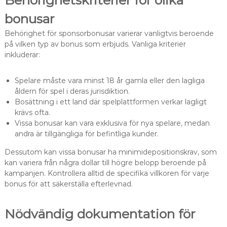
Behörighetskriterier för olika
bonusar
Behörighet för sponsorbonusar varierar vanligtvis beroende
på vilken typ av bonus som erbjuds. Vanliga kriterier
inkluderar:
Spelare måste vara minst 18 år gamla eller den lagliga
åldern för spel i deras jurisdiktion.
Bosättning i ett land där spelplattformen verkar lagligt
krävs ofta.
Vissa bonusar kan vara exklusiva för nya spelare, medan
andra är tillgängliga för befintliga kunder.
Dessutom kan vissa bonusar ha minimidepositionskrav, som
kan variera från några dollar till högre belopp beroende på
kampanjen. Kontrollera alltid de specifika villkoren för varje
bonus för att säkerställa efterlevnad.
Nödvändig dokumentation för