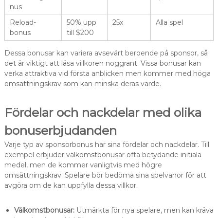
nus
Reload-
50% upp
25x
Alla spel
bonus
till $200
Dessa bonusar kan variera avsevärt beroende på sponsor, så
det är viktigt att läsa villkoren noggrant. Vissa bonusar kan
verka attraktiva vid första anblicken men kommer med höga
omsättningskrav som kan minska deras värde.
Fördelar och nackdelar med olika
bonuserbjudanden
Varje typ av sponsorbonus har sina fördelar och nackdelar. Till
exempel erbjuder välkomstbonusar ofta betydande initiala
medel, men de kommer vanligtvis med högre
omsättningskrav. Spelare bör bedöma sina spelvanor för att
avgöra om de kan uppfylla dessa villkor.
Välkomstbonusar:
Utmärkta för nya spelare, men kan kräva