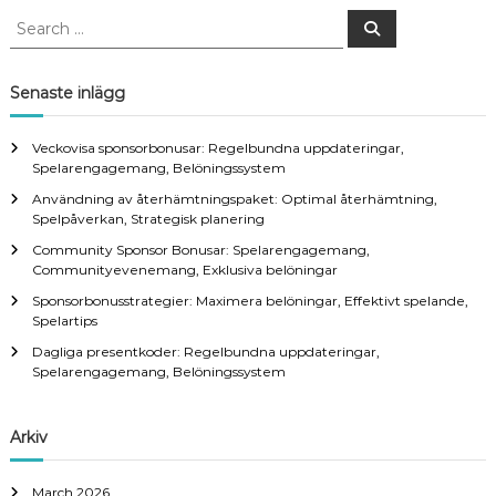
S
S
e
e
a
a
r
c
r
Senaste inlägg
h
c
h
Veckovisa sponsorbonusar: Regelbundna uppdateringar,
f
Spelarengagemang, Belöningssystem
o
Användning av återhämtningspaket: Optimal återhämtning,
r
Spelpåverkan, Strategisk planering
:
Community Sponsor Bonusar: Spelarengagemang,
Communityevenemang, Exklusiva belöningar
Sponsorbonusstrategier: Maximera belöningar, Effektivt spelande,
Spelartips
Dagliga presentkoder: Regelbundna uppdateringar,
Spelarengagemang, Belöningssystem
Arkiv
March 2026