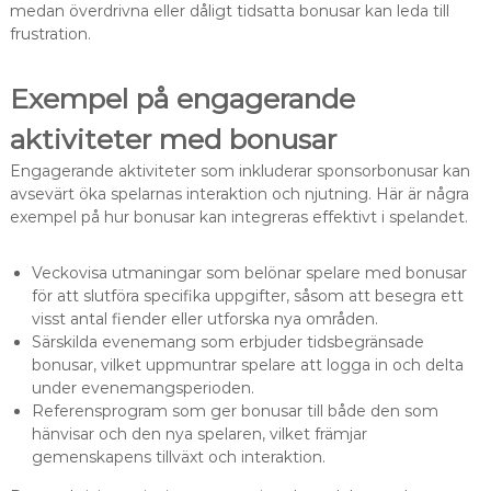
medan överdrivna eller dåligt tidsatta bonusar kan leda till
frustration.
Exempel på engagerande
aktiviteter med bonusar
Engagerande aktiviteter som inkluderar sponsorbonusar kan
avsevärt öka spelarnas interaktion och njutning. Här är några
exempel på hur bonusar kan integreras effektivt i spelandet.
Veckovisa utmaningar som belönar spelare med bonusar
för att slutföra specifika uppgifter, såsom att besegra ett
visst antal fiender eller utforska nya områden.
Särskilda evenemang som erbjuder tidsbegränsade
bonusar, vilket uppmuntrar spelare att logga in och delta
under evenemangsperioden.
Referensprogram som ger bonusar till både den som
hänvisar och den nya spelaren, vilket främjar
gemenskapens tillväxt och interaktion.