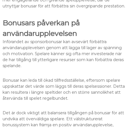
mer engagerande och givande spelupplevelse, där de
utnyttjar bonusar för att förbättra sin övergripande prestation.
Bonusars påverkan på
användarupplevelsen
Införandet av sponsorbonusar kan avsevärt förbättra
användarupplevelsen genom att lägga till lager av spänning
och motivation. Spelare känner sig ofta mer investerade när
de har tillgång till ytterligare resurser som kan förbättra deras
spelande.
Bonusar kan leda till ökad tillfredsställelse, eftersom spelare
uppskattar det värde som läggs till deras spelsessioner. Detta
kan resultera i längre speltider och en större sannolikhet att
återvända till spelet regelbundet.
Det är dock viktigt att balansera tillgången på bonusar för att
undvika att överväldiga spelare. Ett välstrukturerat
bonussystem kan främja en positiv användarupplevelse,