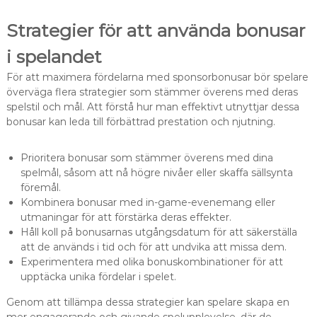
Strategier för att använda bonusar
i spelandet
För att maximera fördelarna med sponsorbonusar bör spelare
överväga flera strategier som stämmer överens med deras
spelstil och mål. Att förstå hur man effektivt utnyttjar dessa
bonusar kan leda till förbättrad prestation och njutning.
Prioritera bonusar som stämmer överens med dina
spelmål, såsom att nå högre nivåer eller skaffa sällsynta
föremål.
Kombinera bonusar med in-game-evenemang eller
utmaningar för att förstärka deras effekter.
Håll koll på bonusarnas utgångsdatum för att säkerställa
att de används i tid och för att undvika att missa dem.
Experimentera med olika bonuskombinationer för att
upptäcka unika fördelar i spelet.
Genom att tillämpa dessa strategier kan spelare skapa en