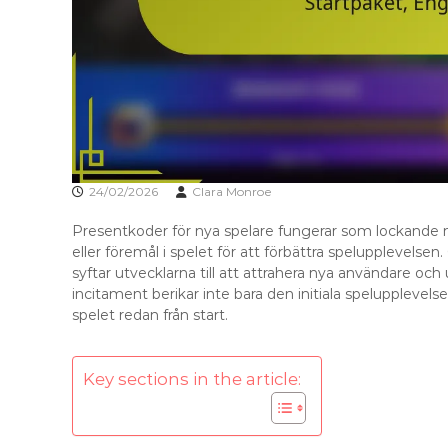
24/02/2026
Clara Monroe
Presentkoder för nya spelare fungerar som lockande 
eller föremål i spelet för att förbättra spelupplevel
syftar utvecklarna till att attrahera nya användare o
incitament berikar inte bara den initiala spelupplevels
spelet redan från start.
Key sections in the article: