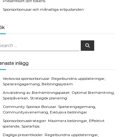
Presentkort och tokens
Sponsorbonusar och månatliga erbjudanden
ök
S
e
a
r
c
enaste inlägg
h
Veckovisa sponsorbonusar: Regelbundna uppdateringar,
Spelarengagemang, Belöningssystem
Användning av återhämtningspaket: Optimal återhämtning,
Spelpåverkan, Strategisk planering
Community Sponsor Bonusar: Spelarengagemang,
Communityevenemang, Exklusiva belöningar
Sponsorbonusstrategier: Maximera belöningar, Effektivt
spelande, Spelartips
Dagliga presentkoder: Regelbundna uppdateringar,