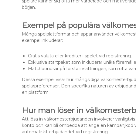
spelare känner sig ofta mer värderade och motiverade 
början.
Exempel på populära välkome
Många spelplattformar och appar använder välkomeste
exempel inkluderar:
Gratis valuta eller krediter i spelet vid registrering.
Exklusiva startpaket som inkluderar unika föremål el
Matchbonusar på första insättningen, som ofta vari
Dessa exempel visar hur mångsidiga välkomesterbjudan
spelarpreferenser. Den specifika naturen av erbjudan
en plattform.
Hur man löser in välkomester
Att lösa in välkomesterbjudanden involverar vanligtvis
konto och kan bli ombedda att ange en kampanjkod vid 
automatiskt erbjudandet vid registrering.