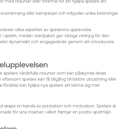
t med resurser eller föremål för att hjälpa spelare att
a evenemang eller kampanjer och erbjuder unika belöningar
lgodoser olika aspekter av spelarens upplevelse.
t i spelet, medan startpaket ger viktiga verktyg för den
 spelet dynamiskt och engagerande genom att introducera
pelupplevelsen
 spelare värdefulla resurser som kan påskynda deras
eftersom spelare kan få tillgång till bättre utrustning eller
a fördelar kan hjälpa nya spelare att känna sig mer
 skapa en känsla av prestation och motivation. Spelare är
de för sina insatser, vilket främjar en positiv spelmiljö.
elare