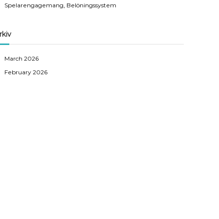
Spelarengagemang, Belöningssystem
rkiv
March 2026
February 2026