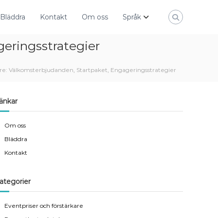
Bläddra
Kontakt
Om oss
Språk
geringsstrategier
re: Välkomsterbjudanden, Startpaket, Engageringsstrategier
änkar
Om oss
Bläddra
Kontakt
ategorier
Eventpriser och förstärkare