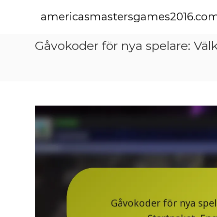
S
k
americasmastersgames2016.co
i
p
Gåvokoder för nya spelare: Vä
t
o
c
o
n
t
e
n
t