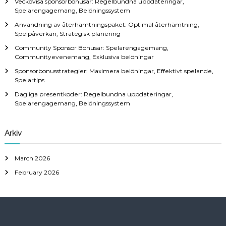
Veckovisa sponsorbonusar: Regelbundna uppdateringar,
f
Spelarengagemang, Belöningssystem
o
Användning av återhämtningspaket: Optimal återhämtning,
r
Spelpåverkan, Strategisk planering
:
Community Sponsor Bonusar: Spelarengagemang,
Communityevenemang, Exklusiva belöningar
Sponsorbonusstrategier: Maximera belöningar, Effektivt spelande,
Spelartips
Dagliga presentkoder: Regelbundna uppdateringar,
Spelarengagemang, Belöningssystem
Arkiv
March 2026
February 2026