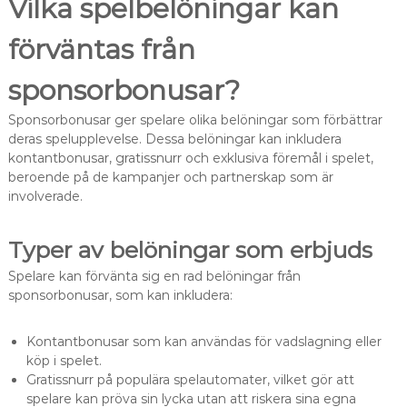
Vilka spelbelöningar kan
förväntas från
sponsorbonusar?
Sponsorbonusar ger spelare olika belöningar som förbättrar
deras spelupplevelse. Dessa belöningar kan inkludera
kontantbonusar, gratissnurr och exklusiva föremål i spelet,
beroende på de kampanjer och partnerskap som är
involverade.
Typer av belöningar som erbjuds
Spelare kan förvänta sig en rad belöningar från
sponsorbonusar, som kan inkludera:
Kontantbonusar som kan användas för vadslagning eller
köp i spelet.
Gratissnurr på populära spelautomater, vilket gör att
spelare kan pröva sin lycka utan att riskera sina egna