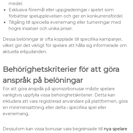
medel.
Exklusiva föremål eller uppgraderingar i spelet som
förbättrar spelupplevelsen och ger en konkurrensfördel.
Tillgång till speciella evenemang eller turneringar med
högre insatser och unika priser.
Dessa belöningar är ofta kopplade till specifika kampanjer,
vilket gör det viktigt för spelare att hålla sig informerade om
aktuella erbjudanden.
Behörighetskriterier för att göra
anspråk på belöningar
För att göra anspråk på sponsorbonusar måste spelare
vanligtvis uppfylla vissa behörighetskriterier. Detta kan
inkludera att vara registrerad användare på plattformen, göra
en minimiinsättning eller delta i specifika spel eller
evenemang.
Dessutom kan vissa bonusar vara begränsade till
nya spelare