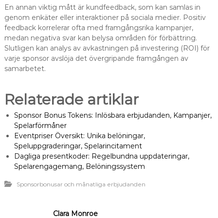
En annan viktig mått är kundfeedback, som kan samlas in
genom enkäter eller interaktioner på sociala medier. Positiv
feedback korrelerar ofta med framgångsrika kampanjer,
medan negativa svar kan belysa områden för förbättring.
Slutligen kan analys av avkastningen på investering (ROI) för
varje sponsor avslöja det övergripande framgången av
samarbetet.
Relaterade artiklar
Sponsor Bonus Tokens: Inlösbara erbjudanden, Kampanjer,
Spelarförmåner
Eventpriser Översikt: Unika belöningar,
Speluppgraderingar, Spelarincitament
Dagliga presentkoder: Regelbundna uppdateringar,
Spelarengagemang, Belöningssystem
Sponsorbonusar och månatliga erbjudanden
Clara Monroe