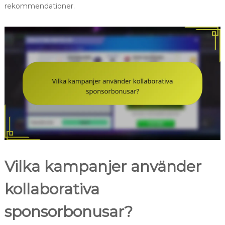
rekommendationer.
Vilka kampanjer använder
kollaborativa
sponsorbonusar?