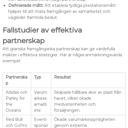
Definierade mått:
Att etablera tydliga prestationsmått
hjälper till att mäta framgången av samarbetet och
vägleder framtida beslut.
Fallstudier av effektiva
partnerskap
Att granska framgångsrika partnerskap kan ge värdefulla
insikter i effektiva strategier. Här är några anmärkningsvärda
exempel:
Partnerska
Typ
Resultat
p
Adidas och
Varum
Skapade hållbara skor av plast från
Parley for
ärkess
havet, vilket ökade
the
amarb
medvetenheten och
Oceans
ete
försäljningen.
Red Bull
Event-
Ökade varumärkessynligheten
och GoPro
sponsri
genom extrema