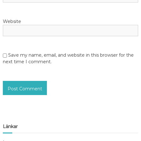
Website
Save my name, email, and website in this browser for the
next time I comment.
Länkar