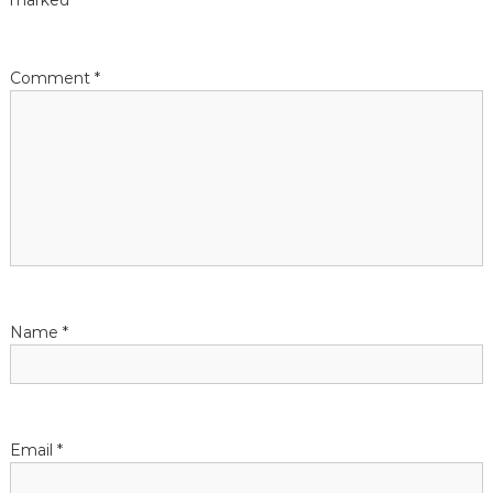
a
marked
*
v
Comment
*
i
g
a
t
i
Name
*
o
n
Email
*