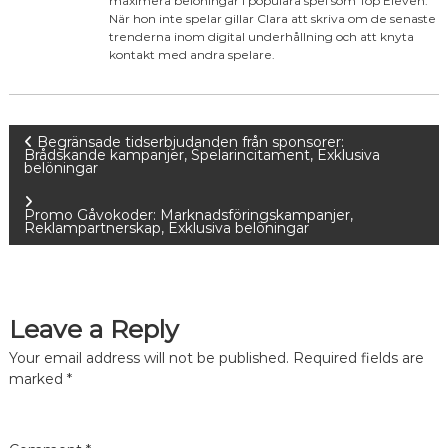
maximera belöningar i populära spel som Top Eleven.
När hon inte spelar gillar Clara att skriva om de senaste
trenderna inom digital underhållning och att knyta
kontakt med andra spelare.
P
Begränsade tidserbjudanden från sponsorer:
Brådskande kampanjer, Spelarincitament, Exklusiva
belöningar
o
Promo Gåvokoder: Marknadsföringskampanjer,
s
Reklampartnerskap, Exklusiva belöningar
t
n
Leave a Reply
Your email address will not be published.
Required fields are
a
marked
*
v