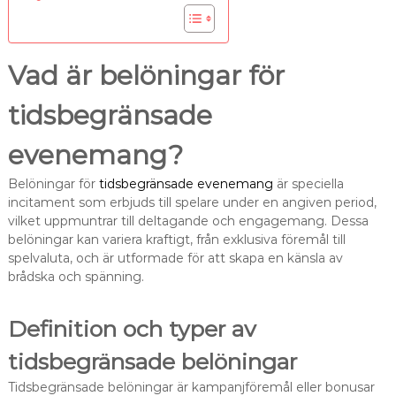
Vad är belöningar för
tidsbegränsade
evenemang?
Belöningar för
tidsbegränsade evenemang
är speciella
incitament som erbjuds till spelare under en angiven period,
vilket uppmuntrar till deltagande och engagemang. Dessa
belöningar kan variera kraftigt, från exklusiva föremål till
spelvaluta, och är utformade för att skapa en känsla av
brådska och spänning.
Definition och typer av
tidsbegränsade belöningar
Tidsbegränsade belöningar är kampanjföremål eller bonusar