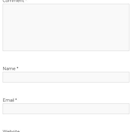
Comment
*
i
g
a
t
i
o
Name
*
n
Email
*
Website