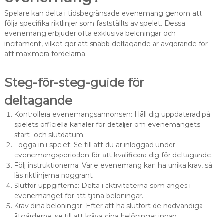
Spelare kan delta i tidsbegränsade evenemang genom att
följa specifika riktlinjer som fastställts av spelet. Dessa
evenemang erbjuder ofta exklusiva belöningar och
incitament, vilket gör att snabb deltagande är avgörande för
att maximera fördelarna.
Steg-för-steg-guide för
deltagande
Kontrollera evenemangsannonsen: Håll dig uppdaterad på
spelets officiella kanaler för detaljer om evenemangets
start- och slutdatum.
Logga in i spelet: Se till att du är inloggad under
evenemangsperioden för att kvalificera dig för deltagande.
Följ instruktionerna: Varje evenemang kan ha unika krav, så
läs riktlinjerna noggrant.
Slutför uppgifterna: Delta i aktiviteterna som anges i
evenemanget för att tjäna belöningar.
Kräv dina belöningar: Efter att ha slutfört de nödvändiga
åtgärderna, se till att kräva dina belöningar innan