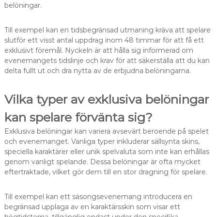
belöningar.
Till exempel kan en tidsbegränsad utmaning kräva att spelare
slutför ett visst antal uppdrag inom 48 timmar för att få ett
exklusivt föremål. Nyckeln är att hålla sig informerad om
evenemangets tidslinje och krav för att säkerställa att du kan
delta fullt ut och dra nytta av de erbjudna belöningarna.
Vilka typer av exklusiva belöningar
kan spelare förvänta sig?
Exklusiva belöningar kan variera avsevärt beroende på spelet
och evenemanget. Vanliga typer inkluderar sällsynta skins,
speciella karaktärer eller unik spelvaluta som inte kan erhållas
genom vanligt spelande. Dessa belöningar är ofta mycket
eftertraktade, vilket gör dem till en stor dragning för spelare.
Till exempel kan ett säsongsevenemang introducera en
begränsad upplaga av en karaktärsskin som visar ett
högtidstema, tillgänglig endast under den specifika