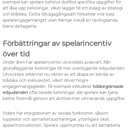
exempel kan spelare behöva slutföra specifika uppgifter för
att låsa upp belöningar, vilket lägger till ett inslag av strategi
och brådska. Detta tillvägagångssätt förbättrar inte bara
spelarengagemanget utan främjar också en tävlingsanda
bland deltagarna.
Förbättringar av spelarincentiv
över tid
Under åren har spelarincentiv utvecklats avsevärt, från
grundläggande belöningar till mer övertygande erbjudanden.
Utvecklare erkänner nu vikten av att skapa en känsla av
brådska och exklusivitet, vilket driver högre
engagemangsgrader. Till exempel inkluderar
tidsbegränsade
erbjudanden
ofta tierade belöningar, där spelare kan tjäna
bättre föremål genom att slutföra mer utmanande uppgifter.
Vidare har integrationen av sociala funktioner, såsom
topplistor och samarbetsutmaningar, ytterligare ökat
spelarmotivationen. Spelare uppmuntras nu att samarbeta