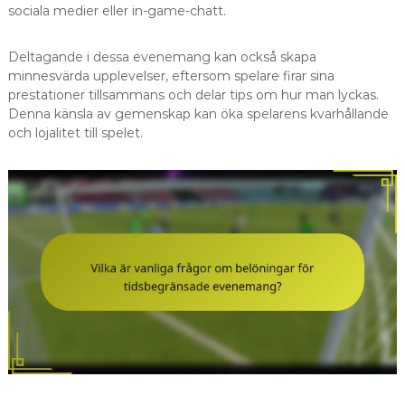
sociala medier eller in-game-chatt.
Deltagande i dessa evenemang kan också skapa
minnesvärda upplevelser, eftersom spelare firar sina
prestationer tillsammans och delar tips om hur man lyckas.
Denna känsla av gemenskap kan öka spelarens kvarhållande
och lojalitet till spelet.