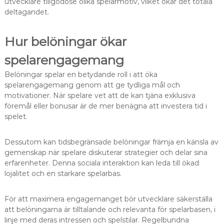
utvecklare tillgodose olika spelarmotiv, vilket ökar det totala
deltagandet.
Hur belöningar ökar
spelarengagemang
Belöningar spelar en betydande roll i att öka
spelarengagemang genom att ge tydliga mål och
motivationer. När spelare vet att de kan tjäna exklusiva
föremål eller bonusar är de mer benägna att investera tid i
spelet.
Dessutom kan tidsbegränsade belöningar främja en känsla av
gemenskap när spelare diskuterar strategier och delar sina
erfarenheter. Denna sociala interaktion kan leda till ökad
lojalitet och en starkare spelarbas.
För att maximera engagemanget bör utvecklare säkerställa
att belöningarna är tilltalande och relevanta för spelarbasen, i
linje med deras intressen och spelstilar. Regelbundna