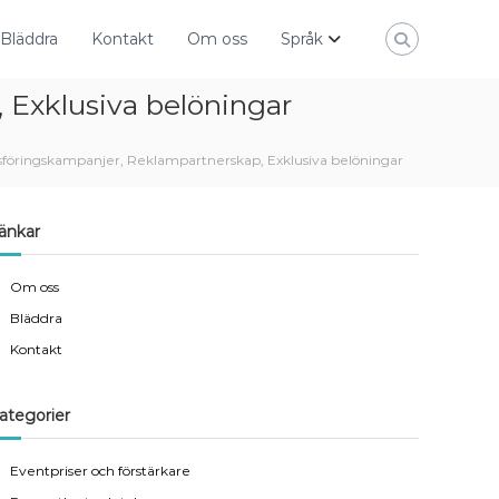
Bläddra
Kontakt
Om oss
Språk
Exklusiva belöningar
öringskampanjer, Reklampartnerskap, Exklusiva belöningar
änkar
Om oss
Bläddra
Kontakt
ategorier
Eventpriser och förstärkare