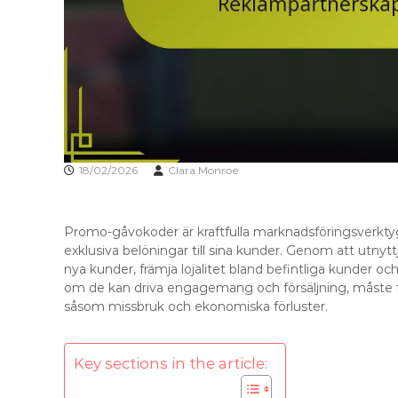
18/02/2026
Clara Monroe
Promo-gåvokoder är kraftfulla marknadsföringsverktyg
exklusiva belöningar till sina kunder. Genom att utnyt
nya kunder, främja lojalitet bland befintliga kunder 
om de kan driva engagemang och försäljning, måste f
såsom missbruk och ekonomiska förluster.
Key sections in the article: