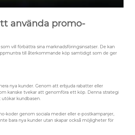
 att använda promo-
som vill förbättra sina marknadsföringsinsatser. De kan
ch uppmuntra till återkommande köp samtidigt som de ger
ahera nya kunder. Genom att erbjuda rabatter eller
 som kanske tvekar att genomföra ett köp. Denna strategi
ket utökar kundbasen.
romo-koder genom sociala medier eller e-postkampanjer,
inte bara nya kunder utan skapar också möjligheter för