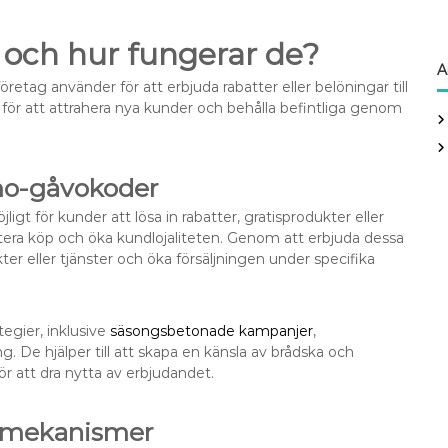
och hur fungerar de?
A
tag använder för att erbjuda rabatter eller belöningar till
ör att attrahera nya kunder och behålla befintliga genom
mo-gåvokoder
 för kunder att lösa in rabatter, gratisprodukter eller
ntera köp och öka kundlojaliteten. Genom att erbjuda dessa
 eller tjänster och öka försäljningen under specifika
egier, inklusive
säsongsbetonade kampanjer
,
De hjälper till att skapa en känsla av brådska och
ör att dra nytta av erbjudandet.
nsmekanismer