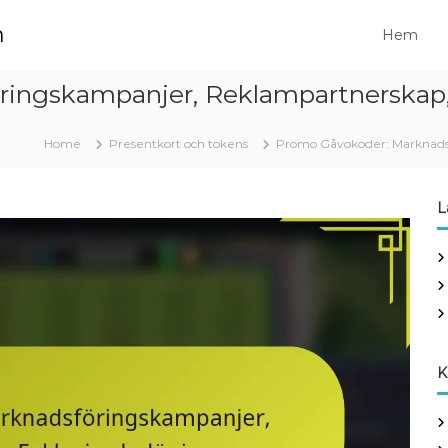
m
Hem
ingskampanjer, Reklampartnerskap, 
Home
Presentkort och tokens
Promo Gåvokoder: Marknadsf
L
K