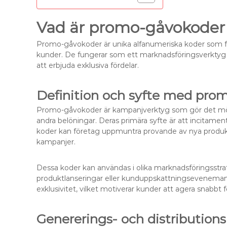
Vad är promo-gåvokoder 
Promo-gåvokoder är unika alfanumeriska koder som före
kunder. De fungerar som ett marknadsföringsverktyg f
att erbjuda exklusiva fördelar.
Definition och syfte med pro
Promo-gåvokoder är kampanjverktyg som gör det möjligt
andra belöningar. Deras primära syfte är att incitame
koder kan företag uppmuntra provande av nya produkter
kampanjer.
Dessa koder kan användas i olika marknadsföringsstrat
produktlanseringar eller kunduppskattningsevenemang. 
exklusivitet, vilket motiverar kunder att agera snabbt f
Genererings- och distributio