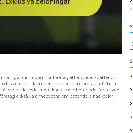
S
S
e
a
r
S
c
h
 som gör det möjligt för företag att erbjuda rabatter och
f
tja dessa unika alfanumeriska koder kan företag attrahera
o
och få värdefulla insikter om konsumentbeteende. Men även
r
öretag också vara medvetna om potentiella nackdelar,
: