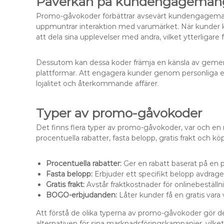
Påverkan på kundengageman
Promo-gåvokoder förbättrar avsevärt kundengagema
uppmuntrar interaktion med varumärket. När kunder k
att dela sina upplevelser med andra, vilket ytterligare
Dessutom kan dessa koder främja en känsla av gemensk
plattformar. Att engagera kunder genom personliga er
lojalitet och återkommande affärer.
Typer av promo-gåvokoder
Det finns flera typer av promo-gåvokoder, var och en 
procentuella rabatter, fasta belopp, gratis frakt och k
Procentuella rabatter:
Ger en rabatt baserat på en p
Fasta belopp:
Erbjuder ett specifikt belopp avdra
Gratis frakt:
Avstår fraktkostnader för onlinebeställn
BOGO-erbjudanden:
Låter kunder få en gratis vara
Att förstå de olika typerna av promo-gåvokoder gör det
alternativen för sina marknadsföringskampanjer, vilk