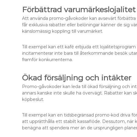
Förbättrad varumärkeslojalitet
Att använda promo-gåvokoder kan avsevärt förbättra v
får exklusiva rabatter eller belöningar känner de sig v
känslomässig koppling till varumärket.
Till exempel kan ett kafé erbjuda ett lojalitetsprogra
incitamenterar inte bara till återkommande besök uta
framför konkurrenterna.
Ökad försäljning och intäkter
Promo-gåvokoder kan leda till ökad försäljning och i
annars kanske inte skulle ha övervägt. Rabatter kan ska
köpbeslut.
Till exempel kan en tidsbegränsad promo-kod driva för
att upprätthålla ett stabilt kassaflöde. Dessutom, när
benägna att spendera mer än de ursprungligen planer