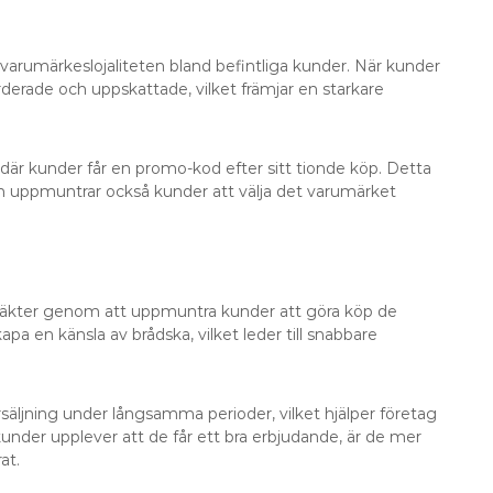
arumärkeslojaliteten bland befintliga kunder. När kunder
ärderade och uppskattade, vilket främjar en starkare
m där kunder får en promo-kod efter sitt tionde köp. Detta
n uppmuntrar också kunder att välja det varumärket
ntäkter genom att uppmuntra kunder att göra köp de
pa en känsla av brådska, vilket leder till snabbare
säljning under långsamma perioder, vilket hjälper företag
 kunder upplever att de får ett bra erbjudande, är de mer
at.