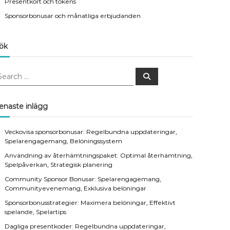
Presentkort och tokens
Sponsorbonusar och månatliga erbjudanden
ök
S
e
a
r
c
enaste inlägg
h
Veckovisa sponsorbonusar: Regelbundna uppdateringar,
Spelarengagemang, Belöningssystem
Användning av återhämtningspaket: Optimal återhämtning,
Spelpåverkan, Strategisk planering
Community Sponsor Bonusar: Spelarengagemang,
Communityevenemang, Exklusiva belöningar
Sponsorbonusstrategier: Maximera belöningar, Effektivt
spelande, Spelartips
Dagliga presentkoder: Regelbundna uppdateringar,