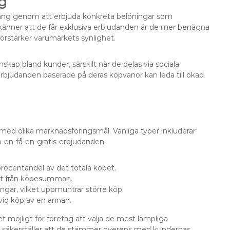
g
ng genom att erbjuda konkreta belöningar som
änner att de får exklusiva erbjudanden är de mer benägna
 förstärker varumärkets synlighet.
ap bland kunder, särskilt när de delas via sociala
bjudanden baserade på deras köpvanor kan leda till ökad
med olika marknadsföringsmål. Vanliga typer inkluderar
öp-en-få-en-gratis-erbjudanden.
rocentandel av det totala köpet.
get från köpesumman.
ingar, vilket uppmuntrar större köp.
 vid köp av en annan.
 möjligt för företag att välja de mest lämpliga
et säkerställer att de stämmer överens med kundernas