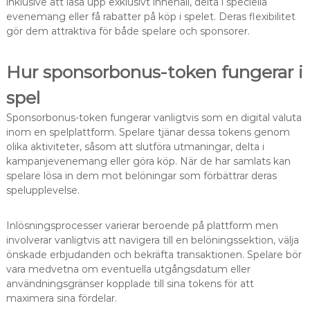
inklusive att låsa upp exklusivt innehåll, delta i speciella
evenemang eller få rabatter på köp i spelet. Deras flexibilitet
gör dem attraktiva för både spelare och sponsorer.
Hur sponsorbonus-token fungerar i
spel
Sponsorbonus-token fungerar vanligtvis som en digital valuta
inom en spelplattform. Spelare tjänar dessa tokens genom
olika aktiviteter, såsom att slutföra utmaningar, delta i
kampanjevenemang eller göra köp. När de har samlats kan
spelare lösa in dem mot belöningar som förbättrar deras
spelupplevelse.
Inlösningsprocesser varierar beroende på plattform men
involverar vanligtvis att navigera till en belöningssektion, välja
önskade erbjudanden och bekräfta transaktionen. Spelare bör
vara medvetna om eventuella utgångsdatum eller
användningsgränser kopplade till sina tokens för att
maximera sina fördelar.