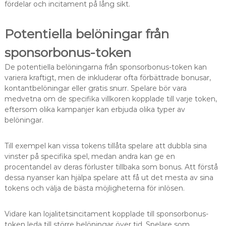
fördelar och incitament på lång sikt.
Potentiella belöningar från
sponsorbonus-token
De potentiella belöningarna från sponsorbonus-token kan
variera kraftigt, men de inkluderar ofta förbättrade bonusar,
kontantbelöningar eller gratis snurr. Spelare bör vara
medvetna om de specifika villkoren kopplade till varje token,
eftersom olika kampanjer kan erbjuda olika typer av
belöningar.
Till exempel kan vissa tokens tillåta spelare att dubbla sina
vinster på specifika spel, medan andra kan ge en
procentandel av deras förluster tillbaka som bonus. Att förstå
dessa nyanser kan hjälpa spelare att få ut det mesta av sina
tokens och välja de bästa möjligheterna för inlösen.
Vidare kan lojalitetsincitament kopplade till sponsorbonus-
token leda till större belöningar över tid. Spelare som