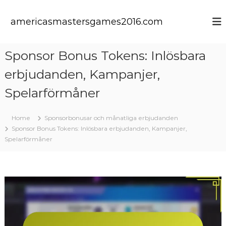
S
k
americasmastersgames2016.com
i
p
t
Sponsor Bonus Tokens: Inlösbara
o
c
erbjudanden, Kampanjer,
o
n
Spelarförmåner
t
e
Home
Sponsorbonusar och månatliga erbjudanden
n
Sponsor Bonus Tokens: Inlösbara erbjudanden, Kampanjer,
t
Spelarförmåner