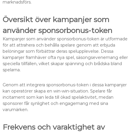
marknadsförs.
Översikt över kampanjer som
använder sponsorbonus-token
Kampanjer som använder sponsorbonus-token är utformade
för att attrahera och behålla spelare genom att erbjuda
belöningar som förbättrar deras spelupplevelse. Dessa
kampanjer framhäver ofta nya spel, säsongsevenemang eller
speciella tillfällen, vilket skapar spänning och brådska bland
spelarna.
Genom att integrera sponsorbonus-token i dessa kampanjer
kan operatörer skapa en win-win-situation. Spelare får
incitament som kan leda till ökad spelaktivitet, medan
sponsorer får synlighet och engagemang med sina
varumärken.
Frekvens och varaktighet av