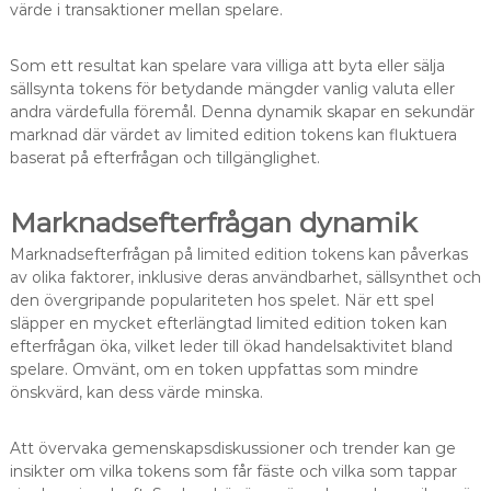
värde i transaktioner mellan spelare.
Som ett resultat kan spelare vara villiga att byta eller sälja
sällsynta tokens för betydande mängder vanlig valuta eller
andra värdefulla föremål. Denna dynamik skapar en sekundär
marknad där värdet av limited edition tokens kan fluktuera
baserat på efterfrågan och tillgänglighet.
Marknadsefterfrågan dynamik
Marknadsefterfrågan på limited edition tokens kan påverkas
av olika faktorer, inklusive deras användbarhet, sällsynthet och
den övergripande populariteten hos spelet. När ett spel
släpper en mycket efterlängtad limited edition token kan
efterfrågan öka, vilket leder till ökad handelsaktivitet bland
spelare. Omvänt, om en token uppfattas som mindre
önskvärd, kan dess värde minska.
Att övervaka gemenskapsdiskussioner och trender kan ge
insikter om vilka tokens som får fäste och vilka som tappar