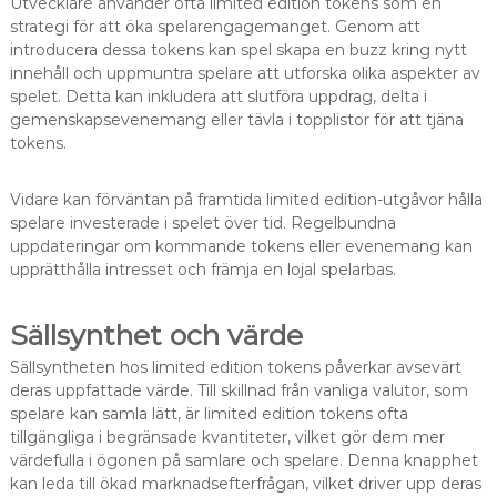
Utvecklare använder ofta limited edition tokens som en
strategi för att öka spelarengagemanget. Genom att
introducera dessa tokens kan spel skapa en buzz kring nytt
innehåll och uppmuntra spelare att utforska olika aspekter av
spelet. Detta kan inkludera att slutföra uppdrag, delta i
gemenskapsevenemang eller tävla i topplistor för att tjäna
tokens.
Vidare kan förväntan på framtida limited edition-utgåvor hålla
spelare investerade i spelet över tid. Regelbundna
uppdateringar om kommande tokens eller evenemang kan
upprätthålla intresset och främja en lojal spelarbas.
Sällsynthet och värde
Sällsyntheten hos limited edition tokens påverkar avsevärt
deras uppfattade värde. Till skillnad från vanliga valutor, som
spelare kan samla lätt, är limited edition tokens ofta
tillgängliga i begränsade kvantiteter, vilket gör dem mer
värdefulla i ögonen på samlare och spelare. Denna knapphet
kan leda till ökad marknadsefterfrågan, vilket driver upp deras