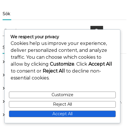
Sök
S
S
e
e
We respect your privacy
a
a
r
Cookies help us improve your experience,
c
r
Senaste inlägg
h
deliver personalized content, and analyze
c
traffic. You can choose which cookies to
h
Veckovisa sponsorbonusar: Regelbundna uppdateringar,
allow by clicking
Customize
. Click
Accept All
f
Spelarengagemang, Belöningssystem
o
to consent or
Reject All
to decline non-
Användning av återhämtningspaket: Optimal återhämtning,
r
essential cookies.
Spelpåverkan, Strategisk planering
:
Community Sponsor Bonusar: Spelarengagemang,
Communityevenemang, Exklusiva belöningar
Customize
Sponsorbonusstrategier: Maximera belöningar, Effektivt spelande,
Reject All
Spelartips
Accept All
Dagliga presentkoder: Regelbundna uppdateringar,
Spelarengagemang, Belöningssystem