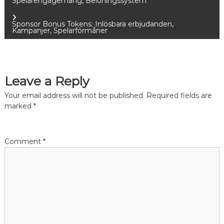
Spelarengagemang, Belöningssystem
o
Sponsor Bonus Tokens: Inlösbara erbjudanden,
Kampanjer, Spelarförmåner
s
t
Leave a Reply
n
Your email address will not be published.
Required fields are
a
marked
*
v
Comment
*
i
g
a
t