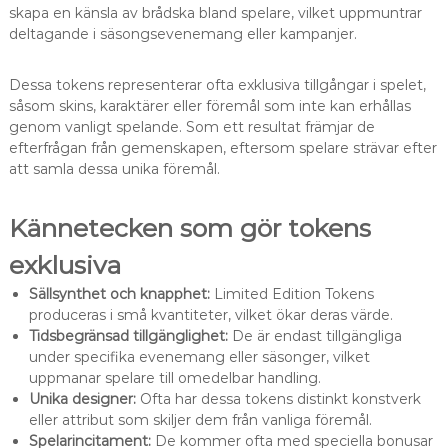
skapa en känsla av brådska bland spelare, vilket uppmuntrar
deltagande i säsongsevenemang eller kampanjer.
Dessa tokens representerar ofta exklusiva tillgångar i spelet,
såsom skins, karaktärer eller föremål som inte kan erhållas
genom vanligt spelande. Som ett resultat främjar de
efterfrågan från gemenskapen, eftersom spelare strävar efter
att samla dessa unika föremål.
Kännetecken som gör tokens
exklusiva
Sällsynthet och knapphet:
Limited Edition Tokens
produceras i små kvantiteter, vilket ökar deras värde.
Tidsbegränsad tillgänglighet:
De är endast tillgängliga
under specifika evenemang eller säsonger, vilket
uppmanar spelare till omedelbar handling.
Unika designer:
Ofta har dessa tokens distinkt konstverk
eller attribut som skiljer dem från vanliga föremål.
Spelarincitament:
De kommer ofta med speciella bonusar