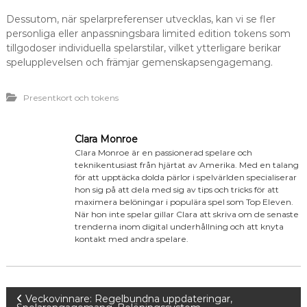
Dessutom, när spelarpreferenser utvecklas, kan vi se fler
personliga eller anpassningsbara limited edition tokens som
tillgodoser individuella spelarstilar, vilket ytterligare berikar
spelupplevelsen och främjar gemenskapsengagemang.
Presentkort och tokens
Clara Monroe
Clara Monroe är en passionerad spelare och
teknikentusiast från hjärtat av Amerika. Med en talang
för att upptäcka dolda pärlor i spelvärlden specialiserar
hon sig på att dela med sig av tips och tricks för att
maximera belöningar i populära spel som Top Eleven.
När hon inte spelar gillar Clara att skriva om de senaste
trenderna inom digital underhållning och att knyta
kontakt med andra spelare.
P
Veckovinnare: Regelbundna uppdateringar,