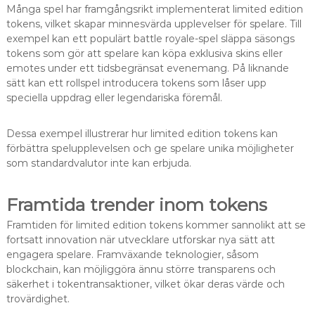
Många spel har framgångsrikt implementerat limited edition
tokens, vilket skapar minnesvärda upplevelser för spelare. Till
exempel kan ett populärt battle royale-spel släppa säsongs
tokens som gör att spelare kan köpa exklusiva skins eller
emotes under ett tidsbegränsat evenemang. På liknande
sätt kan ett rollspel introducera tokens som låser upp
speciella uppdrag eller legendariska föremål.
Dessa exempel illustrerar hur limited edition tokens kan
förbättra spelupplevelsen och ge spelare unika möjligheter
som standardvalutor inte kan erbjuda.
Framtida trender inom tokens
Framtiden för limited edition tokens kommer sannolikt att se
fortsatt innovation när utvecklare utforskar nya sätt att
engagera spelare. Framväxande teknologier, såsom
blockchain, kan möjliggöra ännu större transparens och
säkerhet i tokentransaktioner, vilket ökar deras värde och
trovärdighet.